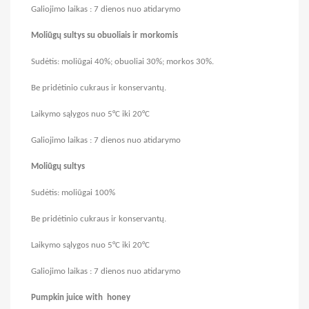
Galiojimo laikas : 7 dienos nuo atidarymo
Moliūgų sultys su obuoliais ir morkomis
Sudėtis:
m
oliūgai
40
%
; obuoliai
30
%
;
morkos 30
%
.
Be
pridėtinio cukraus ir konservantų.
Laikymo sąlygos nuo 5°C iki
20°C
Galiojimo laikas : 7 dienos nuo atidarymo
Moliūgų sultys
Sudėtis:
m
oliūgai 100%
Be
pridėtinio cukraus ir konservantų.
Laikymo sąlygos nuo 5°C iki
20°C
Galiojimo laikas : 7 dienos nuo atidarymo
Pumpkin juice with honey