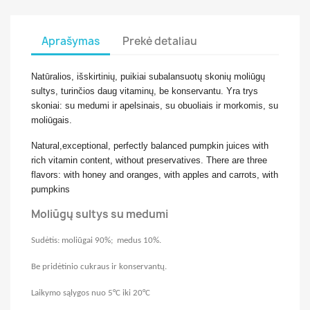
Aprašymas
Prekė detaliau
Natūralios, išskirtinių, puikiai subalansuotų skonių moliūgų
sultys, turinčios daug vitaminų, be konservantu. Yra trys
skoniai: su medumi ir apelsinais, su obuoliais ir morkomis, su
moliūgais.
Natural,exceptional, perfectly balanced pumpkin juices with
rich vitamin content, without preservatives. There are three
flavors: with honey and oranges, with apples and carrots, with
pumpkins
Moliūgų sultys su medumi
Sudėtis:
m
oliūgai
90
%
;
medus 10
%.
Be
pridėtinio cukraus ir konservantų
.
Laikymo sąlygos nuo 5°C iki
20°C