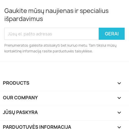
Gaukite mūsų naujienas ir specialius
išpardavimus
Prenumeratos galėsite atsisakyti bet kuriuo metu. Tam tikslui mūsų
kontaktinę informaciją rasite parduotuvės taisyklėse.
PRODUCTS

OUR COMPANY

JŪSŲ PASKYRA

PARDUOTUVĖS INFORMACIJA
keyboard_arrow_down