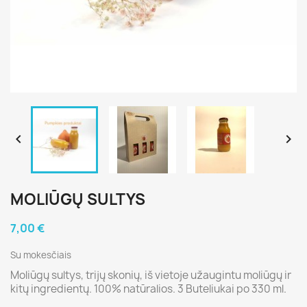


MOLIŪGŲ SULTYS
7,00 €
Su mokesčiais
Moliūgų sultys, trijų skonių, iš vietoje užaugintu moliūgų ir
kitų ingredientų. 100% natūralios. 3 Buteliukai po 330 ml.