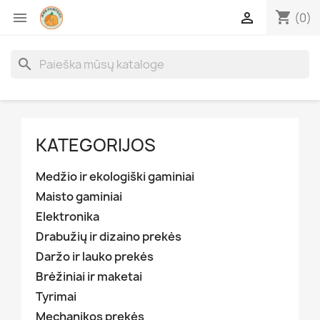
shopping_cart


(0)
search
KATEGORIJOS
Medžio ir ekologiški gaminiai
Maisto gaminiai
Elektronika
Drabužių ir dizaino prekės
Daržo ir lauko prekės
Brėžiniai ir maketai
Tyrimai
Mechanikos prekės